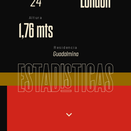
London
24
Altura
1,76 mts
Residencia
Guadalmina
ESTADISTICAS
expand_more