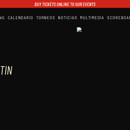
BUY TICKETS ONLINE TO OUR EVENTS
NG
CALENDARIO
TORNEOS
NOTICIAS
MULTIMEDIA
SCOREBOA
A1PADEL
RANKING
CALENDARIO
TORNEOS
NOTICIAS
MULTIMEDIA
SCOREBOARD
STREAMING
TIN