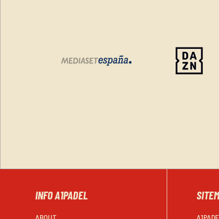
INFO A1PADEL
SITE
ABOUT
A1PAD