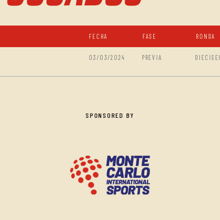
FECHA
FASE
RONDA
03/03/2024
PREVIA
DIECISE
SPONSORED BY