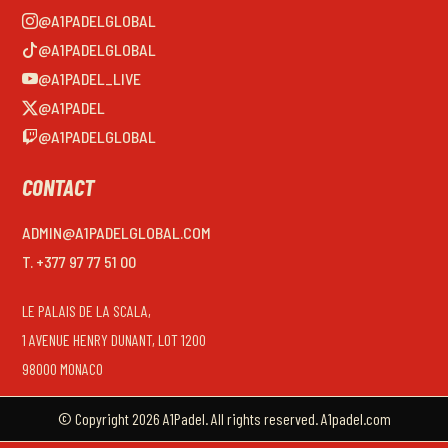
@A1PADELGLOBAL
@A1PADELGLOBAL
@A1PADEL_LIVE
@A1PADEL
@A1PADELGLOBAL
CONTACT
ADMIN@A1PADELGLOBAL.COM
T. +377 97 77 51 00
LE PALAIS DE LA SCALA,
1 AVENUE HENRY DUNANT, LOT 1200
98000 MONACO
© Copyright 2026 A1Padel. All rights reserved. A1padel.com