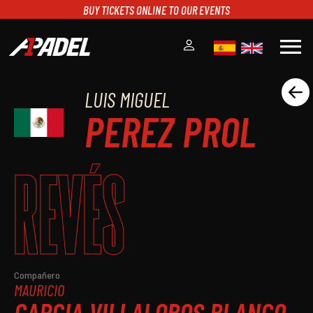
BUY TICKETS ONLINE TO OUR EVENTS
menu
LUIS MIGUEL
A1PADEL
PEREZ PROL
RANKING
CALENDARIO
TORNEOS
REVÉS
NOTICIAS
MULTIMEDIA
SCOREBOARD
STREAMING
Compañero
MAURICIO
GARCIA VILLALOBOS BLANCO