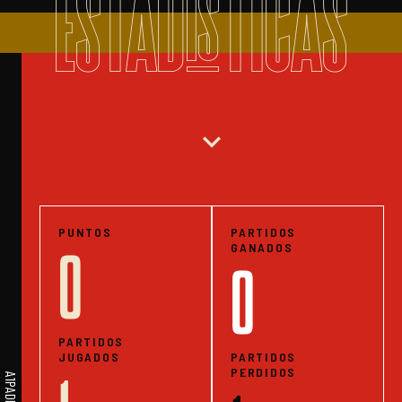
ESTADISTICAS
expand_more
PUNTOS
PARTIDOS
GANADOS
0
0
PARTIDOS
JUGADOS
PARTIDOS
PERDIDOS