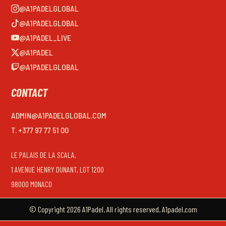
@A1PADELGLOBAL
@A1PADELGLOBAL
@A1PADEL_LIVE
@A1PADEL
@A1PADELGLOBAL
CONTACT
ADMIN@A1PADELGLOBAL.COM
T. +377 97 77 51 00
LE PALAIS DE LA SCALA,
1 AVENUE HENRY DUNANT, LOT 1200
98000 MONACO
© Copyright 2026 A1Padel. All rights reserved. A1padel.com