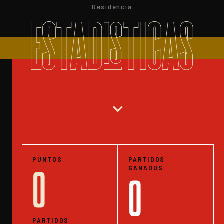
Residencia
ESTADISTICAS
expand_more
PUNTOS
PARTIDOS
GANADOS
0
0
PARTIDOS