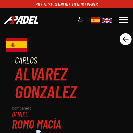
BUY TICKETS ONLINE TO OUR EVENTS
menu
A1PADEL
RANKING
CALENDARIO
CARLOS
TORNEOS
ALVAREZ
NOTICIAS
MULTIMEDIA
GONZALEZ
SCOREBOARD
STREAMING
Compañero
DANIEL
ROMO MACÍA