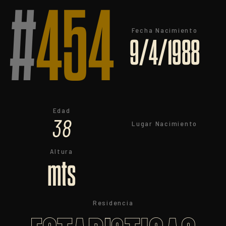
#
454
Fecha Nacimiento
9/4/1988
Edad
38
Lugar Nacimiento
Altura
mts
Residencia