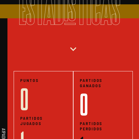
ESTADISTICAS
expand_more
PUNTOS
PARTIDOS
GANADOS
0
0
PARTIDOS
JUGADOS
PARTIDOS
PERDIDOS