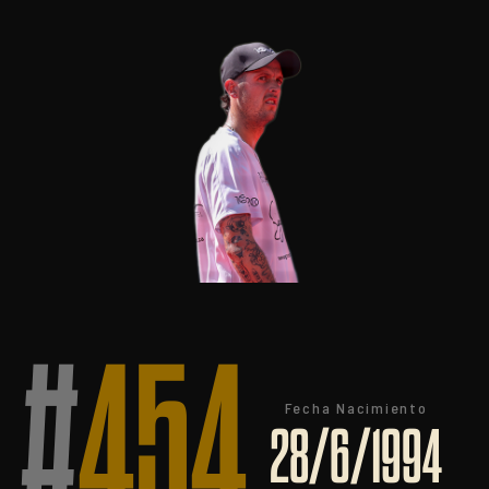
#
454
Fecha Nacimiento
28/6/1994