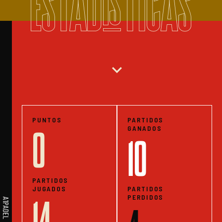
ESTADISTICAS
expand_more
PUNTOS
PARTIDOS
GANADOS
0
10
PARTIDOS
JUGADOS
PARTIDOS
PERDIDOS
14