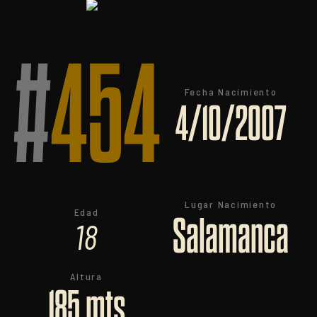
#
454
Fecha Nacimiento
4/10/2007
Lugar Nacimiento
Edad
Salamanca
18
Altura
185 mts