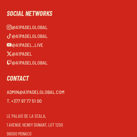
SOCIAL NETWORKS
@A1PADELGLOBAL
@A1PADELGLOBAL
@A1PADEL_LIVE
@A1PADEL
@A1PADELGLOBAL
CONTACT
ADMIN@A1PADELGLOBAL.COM
T. +377 97 77 51 00
LE PALAIS DE LA SCALA,
1 AVENUE HENRY DUNANT, LOT 1200
98000 MONACO