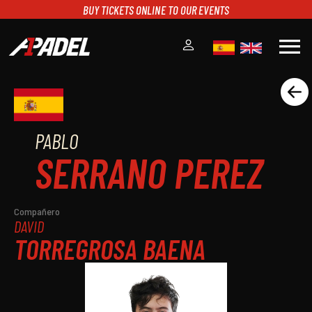
BUY TICKETS ONLINE TO OUR EVENTS
menu
A1PADEL
RANKING
CALENDARIO
PABLO
TORNEOS
SERRANO PEREZ
NOTICIAS
MULTIMEDIA
SCOREBOARD
Compañero
DAVID
STREAMING
TORREGROSA BAENA