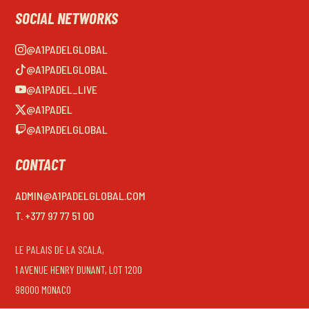
SOCIAL NETWORKS
@A1PADELGLOBAL
@A1PADELGLOBAL
@A1PADEL_LIVE
@A1PADEL
@A1PADELGLOBAL
CONTACT
ADMIN@A1PADELGLOBAL.COM
T. +377 97 77 51 00
LE PALAIS DE LA SCALA,
1 AVENUE HENRY DUNANT, LOT 1200
98000 MONACO