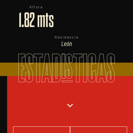
Altura
1.82 mts
Residencia
León
ESTADISTICAS
expand_more