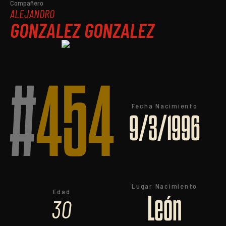
Compañero
ALEJANDRO
GONZALEZ GONZALEZ
#
454
Fecha Nacimiento
9/3/1996
Lugar Nacimiento
Edad
León
30