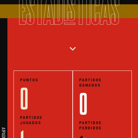
ESTADISTICAS
expand_more
PUNTOS
PARTIDOS
GANADOS
0
0
PARTIDOS
JUGADOS
PARTIDOS
PERDIDOS