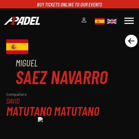
BUY TICKETS ONLINE TO OUR EVENTS
menu
A1PADEL
RANKING
CALENDARIO
MIGUEL
TORNEOS
SAEZ NAVARRO
NOTICIAS
MULTIMEDIA
SCOREBOARD
Compañero
DAVID
STREAMING
MATUTANO MATUTANO