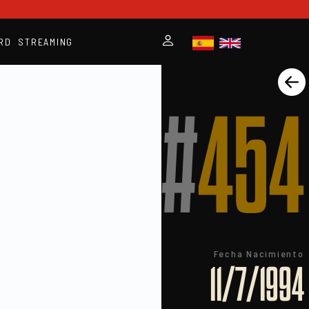
RD
STREAMING
#
454
Fecha Nacimiento
11/7/1994