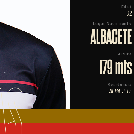
Edad
32
Lugar Nacimiento
ALBACETE
Altura
179 mts
AS
Residencia
ALBACETE