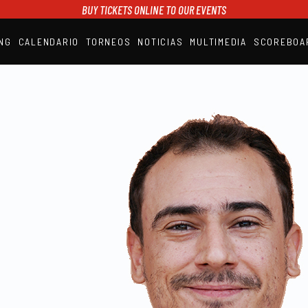
BUY TICKETS ONLINE TO OUR EVENTS
NG
CALENDARIO
TORNEOS
NOTICIAS
MULTIMEDIA
SCOREBOA
A1PADEL
RANKING
CALENDARIO
TORNEOS
NOTICIAS
MULTIMEDIA
SCOREBOARD
STREAMING