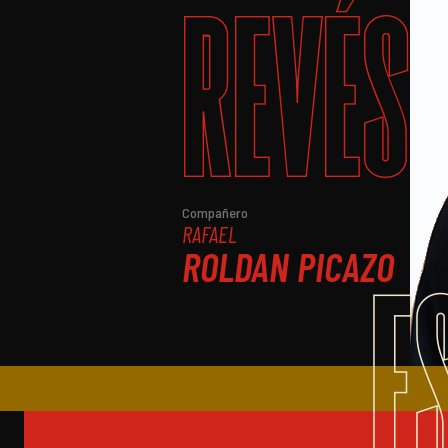
REVÉS
Compañero
RAFAEL
ROLDAN PICAZO
E