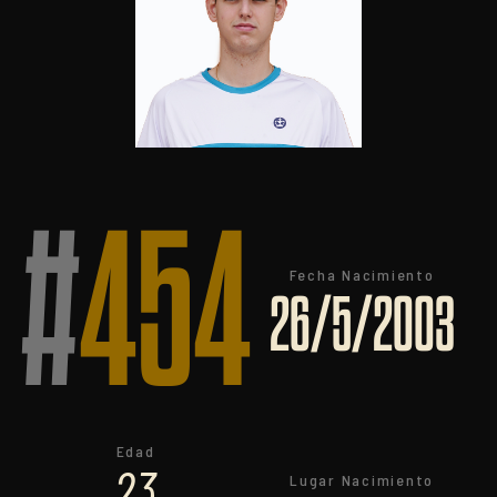
#
454
Fecha Nacimiento
26/5/2003
Edad
23
Lugar Nacimiento