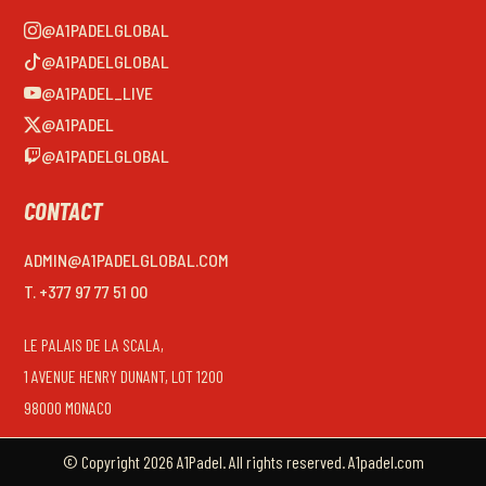
@A1PADELGLOBAL
@A1PADELGLOBAL
@A1PADEL_LIVE
@A1PADEL
@A1PADELGLOBAL
CONTACT
ADMIN@A1PADELGLOBAL.COM
T. +377 97 77 51 00
LE PALAIS DE LA SCALA,
1 AVENUE HENRY DUNANT, LOT 1200
98000 MONACO
© Copyright 2026 A1Padel. All rights reserved. A1padel.com