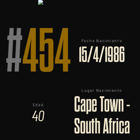
#
454
Fecha Nacimiento
15/4/1986
Lugar Nacimiento
Cape Town -
Edad
40
South Africa