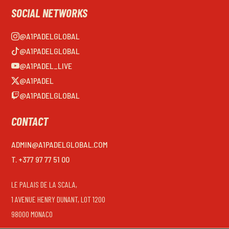
SOCIAL NETWORKS
@A1PADELGLOBAL
@A1PADELGLOBAL
@A1PADEL_LIVE
@A1PADEL
@A1PADELGLOBAL
CONTACT
ADMIN@A1PADELGLOBAL.COM
T. +377 97 77 51 00
LE PALAIS DE LA SCALA,
1 AVENUE HENRY DUNANT, LOT 1200
98000 MONACO