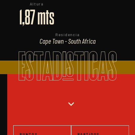
Altura
1,87 mts
Residencia
Cape Town - South Africa
ESTADISTICAS
expand_more
PUNTOS
PARTIDOS