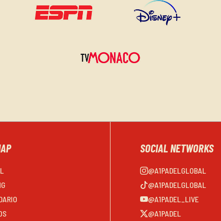
MAP
SOCIAL NETWORKS
EL
@A1PADELGLOBAL
NG
@A1PADELGLOBAL
DARIO
@A1PADEL_LIVE
OS
@A1PADEL