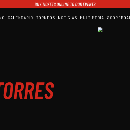
BUY TICKETS ONLINE TO OUR EVENTS
NG
CALENDARIO
TORNEOS
NOTICIAS
MULTIMEDIA
SCOREBOA
A1PADEL
RANKING
CALENDARIO
TORNEOS
NOTICIAS
MULTIMEDIA
SCOREBOARD
STREAMING
TORRES