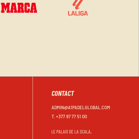
CONTACT
ADMIN@A1PADELGLOBAL.COM
T. +377 97 77 51 00
LE PALAIS DE LA SCALA,