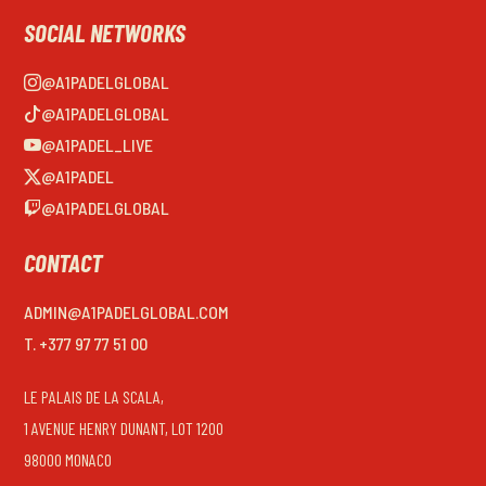
SOCIAL NETWORKS
@A1PADELGLOBAL
@A1PADELGLOBAL
@A1PADEL_LIVE
@A1PADEL
@A1PADELGLOBAL
CONTACT
ADMIN@A1PADELGLOBAL.COM
T. +377 97 77 51 00
LE PALAIS DE LA SCALA,
1 AVENUE HENRY DUNANT, LOT 1200
98000 MONACO