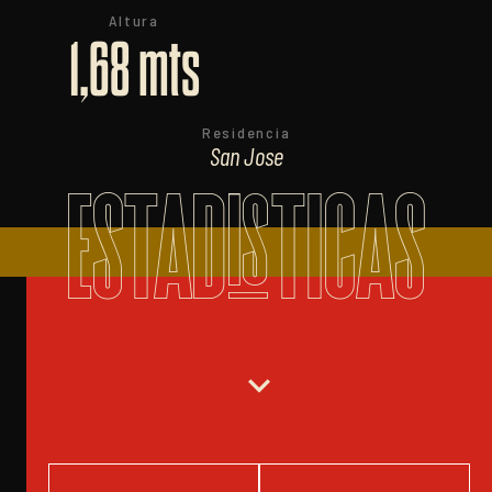
Altura
1,68 mts
Residencia
San Jose
ESTADISTICAS
expand_more