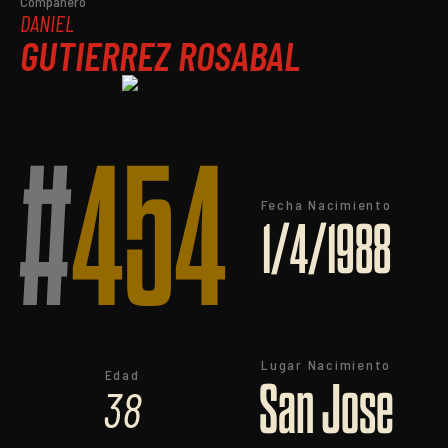
Compañero
DANIEL
GUTIERREZ ROSABAL
#
454
Fecha Nacimiento
1/4/1988
Lugar Nacimiento
Edad
San Jose
38