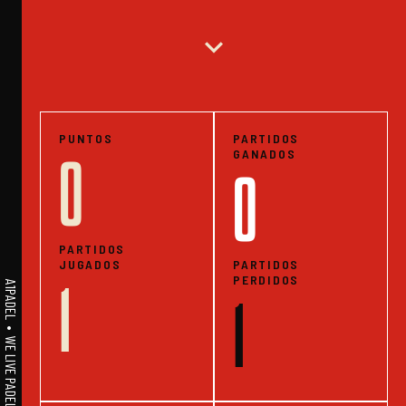
expand_more
PUNTOS
PARTIDOS
GANADOS
0
0
PARTIDOS
JUGADOS
PARTIDOS
PERDIDOS
1
A1PADEL • WE LIVE PADEL • ESTADISTICAS
1