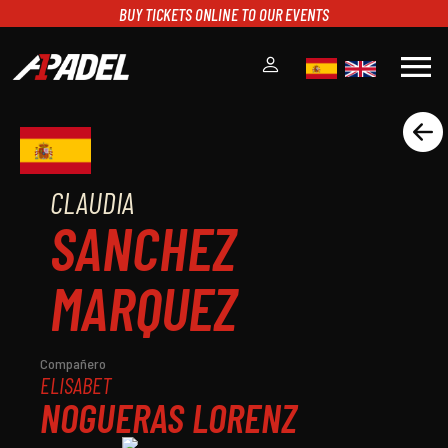
BUY TICKETS ONLINE TO OUR EVENTS
menu
A1PADEL
RANKING
CALENDARIO
CLAUDIA
TORNEOS
SANCHEZ
NOTICIAS
MULTIMEDIA
MARQUEZ
SCOREBOARD
STREAMING
Compañero
ELISABET
NOGUERAS LORENZ