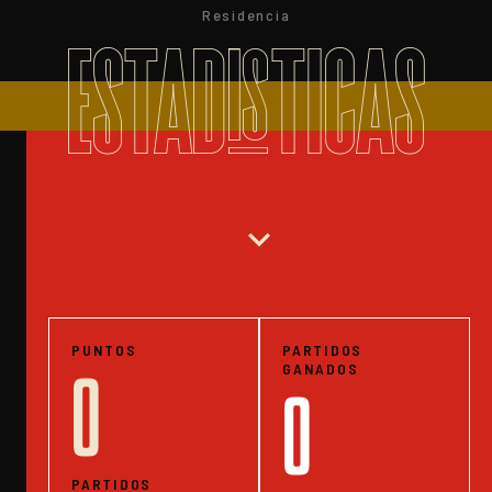
Residencia
ESTADISTICAS
expand_more
PUNTOS
PARTIDOS
GANADOS
0
0
PARTIDOS