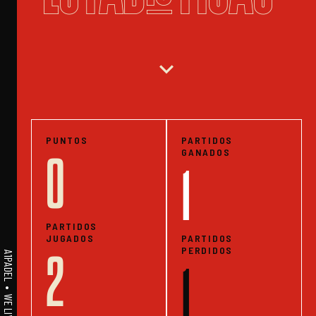
expand_more
PUNTOS
PARTIDOS
GANADOS
0
1
PARTIDOS
JUGADOS
PARTIDOS
PERDIDOS
2
1