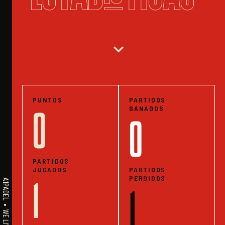
expand_more
PUNTOS
PARTIDOS
GANADOS
0
0
PARTIDOS
JUGADOS
PARTIDOS
PERDIDOS
1
1