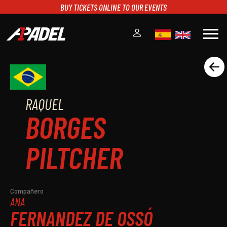
BUY TICKETS ONLINE TO OUR EVENTS
menu
A1PADEL
RANKING
CALENDARIO
RAQUEL
TORNEOS
BORGES
NOTICIAS
MULTIMEDIA
PILTCHER
SCOREBOARD
STREAMING
Compañero
ANA
FERNANDEZ DE OSSÓ