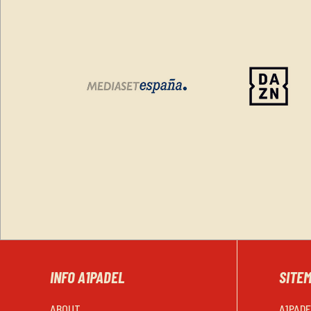
INFO A1PADEL
SITE
ABOUT
A1PAD