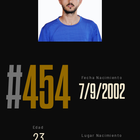
#
454
Fecha Nacimiento
7/9/2002
Edad
23
Lugar Nacimiento