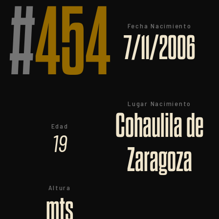
#
454
Fecha Nacimiento
7/11/2006
Lugar Nacimiento
Cohaulila de
Edad
19
Zaragoza
Altura
mts