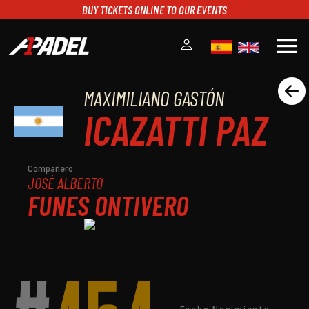
BUY TICKETS ONLINE TO OUR EVENTS
menu
MAXIMILIANO GASTÓN
A1PADEL
ICAZATTI PAZ
RANKING
CALENDARIO
TORNEOS
NOTICIAS
Compañero
JOSÉ ALBERTO
MULTIMEDIA
FUNES ONTIVERO
SCOREBOARD
STREAMING
Fecha Nacimiento