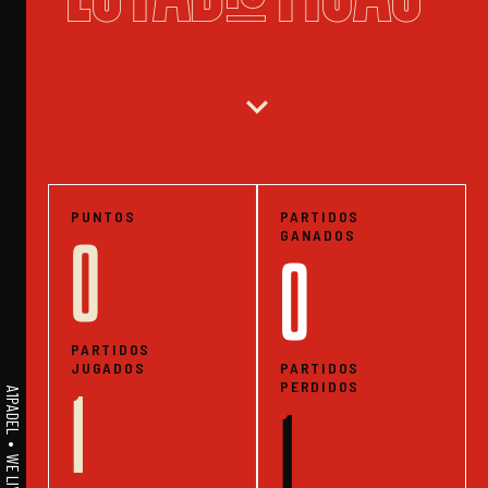
expand_more
PUNTOS
PARTIDOS
GANADOS
0
0
PARTIDOS
JUGADOS
PARTIDOS
PERDIDOS
1
1