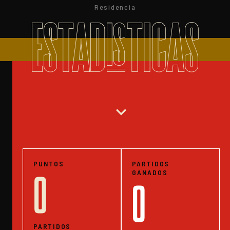
Residencia
ESTADISTICAS
expand_more
PUNTOS
PARTIDOS
GANADOS
0
0
PARTIDOS