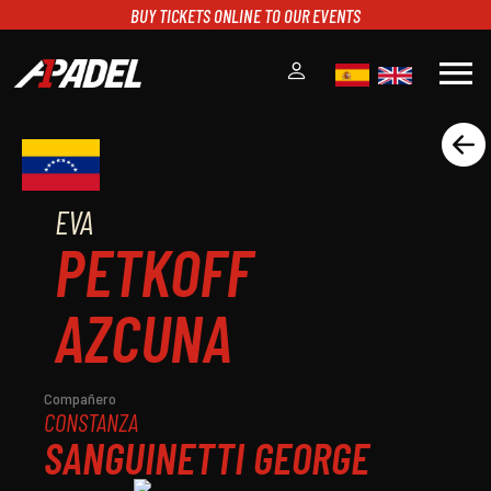
BUY TICKETS ONLINE TO OUR EVENTS
menu
A1PADEL
RANKING
CALENDARIO
EVA
TORNEOS
PETKOFF
NOTICIAS
MULTIMEDIA
AZCUNA
SCOREBOARD
STREAMING
Compañero
CONSTANZA
SANGUINETTI GEORGE