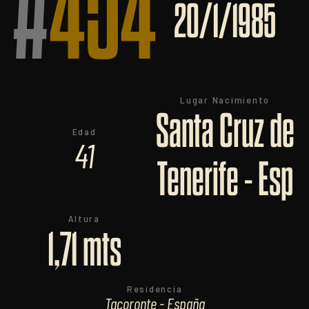
#
454
20/1/1985
Lugar Nacimiento
Santa Cruz de
Edad
41
Tenerife - Esp
Altura
1,71 mts
Residencia
Tacoronte - España