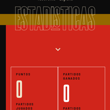
ESTADISTICAS
expand_more
PUNTOS
PARTIDOS
GANADOS
0
0
PARTIDOS
JUGADOS
PARTIDOS