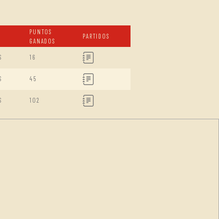
PUNTOS
PARTIDOS
GANADOS
S
16
S
45
S
102