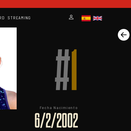
RD
STREAMING
#
1
Fecha Nacimiento
6/2/2002