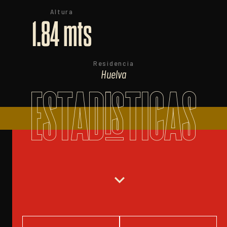
Altura
1.84 mts
Residencia
Huelva
ESTADISTICAS
expand_more