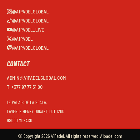
@A1PADELGLOBAL
@A1PADELGLOBAL
@A1PADEL_LIVE
@A1PADEL
@A1PADELGLOBAL
CONTACT
ADMIN@A1PADELGLOBAL.COM
T. +377 97 77 51 00
LE PALAIS DE LA SCALA,
1 AVENUE HENRY DUNANT, LOT 1200
98000 MONACO
© Copyright 2026 A1Padel. All rights reserved. A1padel.com