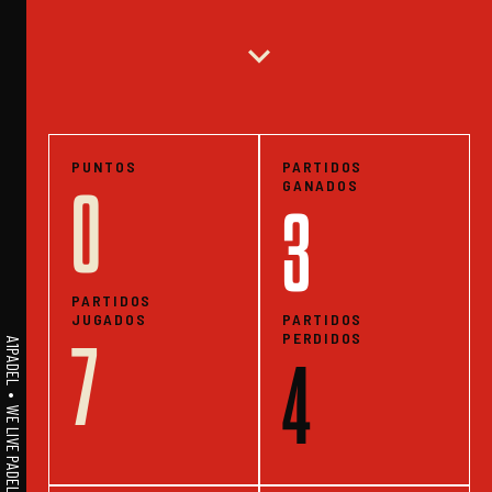
expand_more
PUNTOS
PARTIDOS
GANADOS
0
3
PARTIDOS
JUGADOS
PARTIDOS
PERDIDOS
7
A1PADEL • WE LIVE PADEL • ESTADISTICAS
4