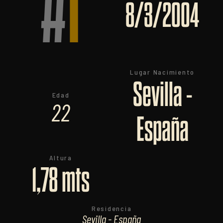
#
1
8/3/2004
Lugar Nacimiento
Sevilla -
Edad
22
España
Altura
1,78 mts
Residencia
Sevilla - España