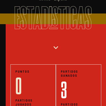
ESTADISTICAS
expand_more
PUNTOS
PARTIDOS
GANADOS
0
3
PARTIDOS
JUGADOS
PARTIDOS