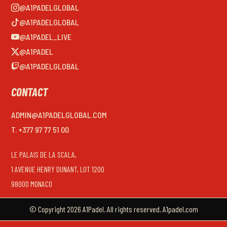
@A1PADELGLOBAL
@A1PADELGLOBAL
@A1PADEL_LIVE
@A1PADEL
@A1PADELGLOBAL
CONTACT
ADMIN@A1PADELGLOBAL.COM
T. +377 97 77 51 00
LE PALAIS DE LA SCALA,
1 AVENUE HENRY DUNANT, LOT 1200
98000 MONACO
© Copyright 2026 A1Padel. All rights reserved. A1padel.com