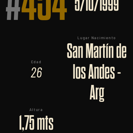
#
454
5/10/1999
Lugar Nacimiento
San Martín de
Edad
los Andes -
26
Arg
Altura
1,75 mts