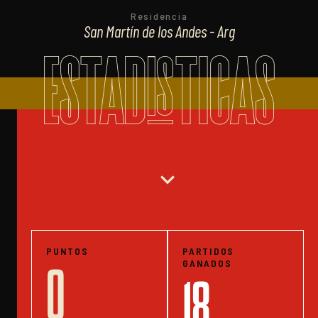
Residencia
San Martín de los Andes - Arg
ESTADISTICAS
expand_more
PUNTOS
PARTIDOS
GANADOS
0
18