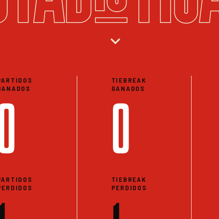
expand_more
PARTIDOS
TIEBREAK
GANADOS
GANADOS
0
0
PARTIDOS
TIEBREAK
PERDIDOS
PERDIDOS