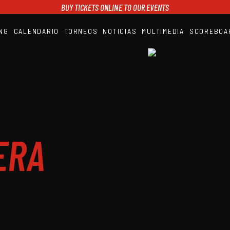
BUY TICKETS ONLINE TO OUR EVENTS
NG
CALENDARIO
TORNEOS
NOTICIAS
MULTIMEDIA
SCOREBOA
A1PADEL
RANKING
CALENDARIO
TORNEOS
NOTICIAS
MULTIMEDIA
SCOREBOARD
STREAMING
ERA