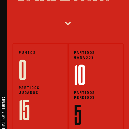
expand_more
PUNTOS
PARTIDOS
GANADOS
0
10
PARTIDOS
JUGADOS
PARTIDOS
PERDIDOS
15
5