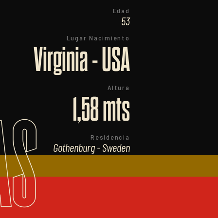
Edad
53
Lugar Nacimiento
Virginia - USA
Altura
1,58 mts
AS
Residencia
Gothenburg - Sweden