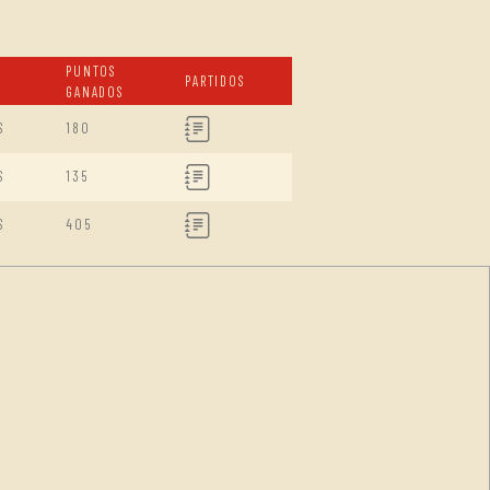
PUNTOS
PARTIDOS
GANADOS
S
180
S
135
S
405