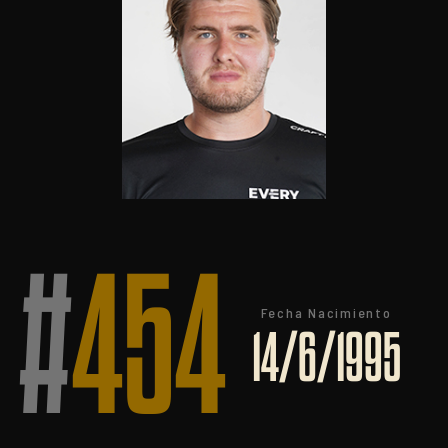
#
454
Fecha Nacimiento
14/6/1995