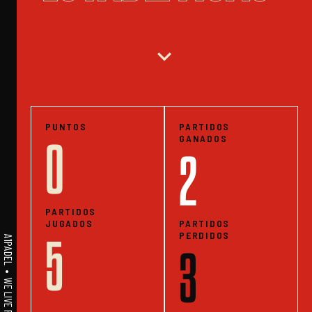
expand_more
PUNTOS
PARTIDOS
GANADOS
0
2
PARTIDOS
JUGADOS
PARTIDOS
PERDIDOS
5
3