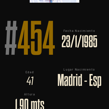
#
454
Fecha Nacimiento
23/1/1985
Lugar Nacimiento
Edad
Madrid - Esp
41
Altura
1,90 mts