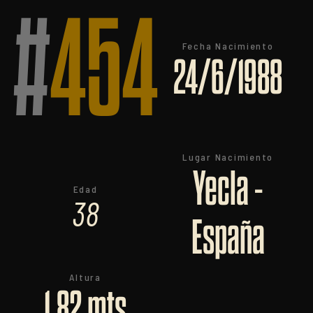
#
454
Fecha Nacimiento
24/6/1988
Lugar Nacimiento
Yecla -
Edad
38
España
Altura
1,82 mts