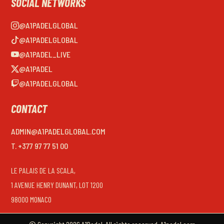
SOCIAL NETWORKS
@A1PADELGLOBAL
@A1PADELGLOBAL
@A1PADEL_LIVE
@A1PADEL
@A1PADELGLOBAL
CONTACT
ADMIN@A1PADELGLOBAL.COM
T. +377 97 77 51 00
LE PALAIS DE LA SCALA,
1 AVENUE HENRY DUNANT, LOT 1200
98000 MONACO