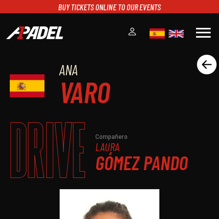
BUY TICKETS ONLINE TO OUR EVENTS
menu
ANA
A1PADEL
VARO
RANKING
CALENDARIO
TORNEOS
DRIVE
NOTICIAS
MULTIMEDIA
Compañero
LAURA
SCOREBOARD
GÓMEZ PANDO
STREAMING