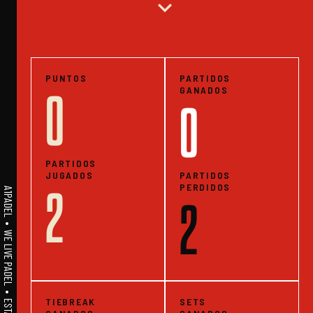
expand_more
PUNTOS
PARTIDOS
GANADOS
0
0
PARTIDOS
JUGADOS
PARTIDOS
PERDIDOS
2
A1PADEL • WE LIVE PADEL • ESTADISTICAS
2
TIEBREAK
SETS