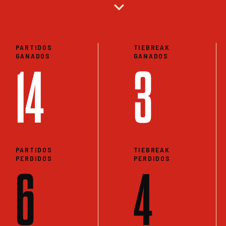
expand_more
PARTIDOS
TIEBREAK
GANADOS
GANADOS
14
3
PARTIDOS
TIEBREAK
PERDIDOS
PERDIDOS
6
4