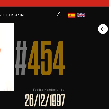
RD
STREAMING
#
454
Fecha Nacimiento
26/12/1997