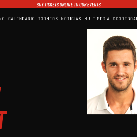
BUY TICKETS ONLINE TO OUR EVENTS
NG
CALENDARIO
TORNEOS
NOTICIAS
MULTIMEDIA
SCOREBOA
A1PADEL
RANKING
CALENDARIO
TORNEOS
NOTICIAS
MULTIMEDIA
SCOREBOARD
STREAMING
H
T