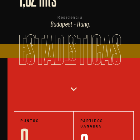
Residencia
Budapest - Hung.
ESTADISTICAS
expand_more
PUNTOS
PARTIDOS
GANADOS