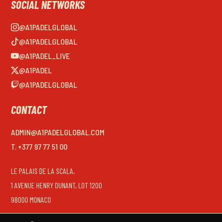
SOCIAL NETWORKS
@A1PADELGLOBAL
@A1PADELGLOBAL
@A1PADEL_LIVE
@A1PADEL
@A1PADELGLOBAL
CONTACT
ADMIN@A1PADELGLOBAL.COM
T. +377 97 77 51 00
LE PALAIS DE LA SCALA,
1 AVENUE HENRY DUNANT, LOT 1200
98000 MONACO