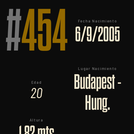
#
454
Fecha Nacimiento
6/9/2005
Lugar Nacimiento
Budapest -
Edad
20
Hung.
Altura
1,82 mts