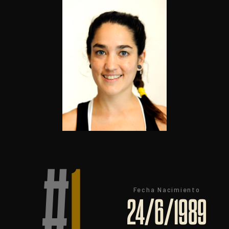
#
1
Fecha Nacimiento
24/6/1989