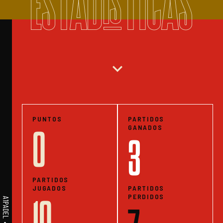
ESTADISTICAS
expand_more
PUNTOS
PARTIDOS
GANADOS
0
3
PARTIDOS
JUGADOS
PARTIDOS
PERDIDOS
10