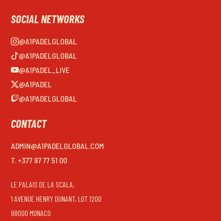
SOCIAL NETWORKS
@A1PADELGLOBAL
@A1PADELGLOBAL
@A1PADEL_LIVE
@A1PADEL
@A1PADELGLOBAL
CONTACT
ADMIN@A1PADELGLOBAL.COM
T. +377 97 77 51 00
LE PALAIS DE LA SCALA,
1 AVENUE HENRY DUNANT, LOT 1200
98000 MONACO