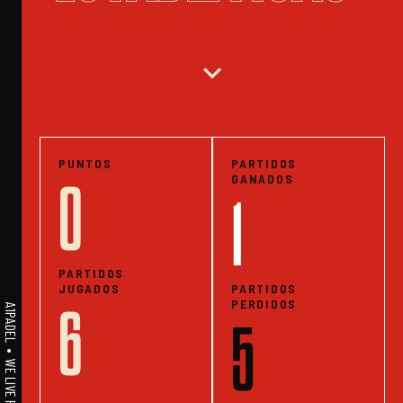
expand_more
PUNTOS
PARTIDOS
GANADOS
0
1
PARTIDOS
JUGADOS
PARTIDOS
PERDIDOS
6
5