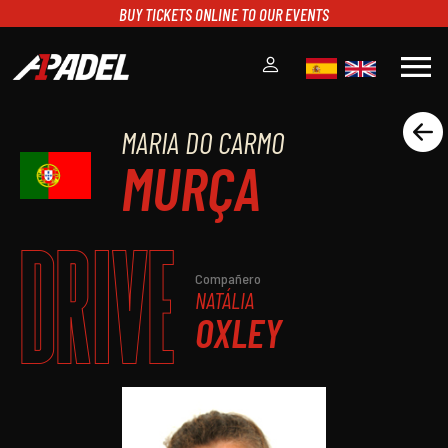
BUY TICKETS ONLINE TO OUR EVENTS
menu
MARIA DO CARMO
A1PADEL
MURÇA
RANKING
CALENDARIO
TORNEOS
DRIVE
NOTICIAS
MULTIMEDIA
Compañero
NATÁLIA
SCOREBOARD
OXLEY
STREAMING