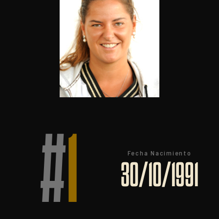
#
1
Fecha Nacimiento
30/10/1991