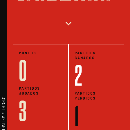
expand_more
PUNTOS
PARTIDOS
GANADOS
0
2
PARTIDOS
JUGADOS
PARTIDOS
PERDIDOS
3
1