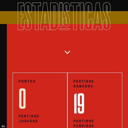
ESTADISTICAS
expand_more
PUNTOS
PARTIDOS
GANADOS
0
19
PARTIDOS
JUGADOS
PARTIDOS
PERDIDOS