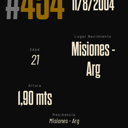
#
454
11/8/2004
Lugar Nacimiento
Misiones -
Edad
21
Arg
Altura
1,90 mts
Residencia
Misiones - Arg