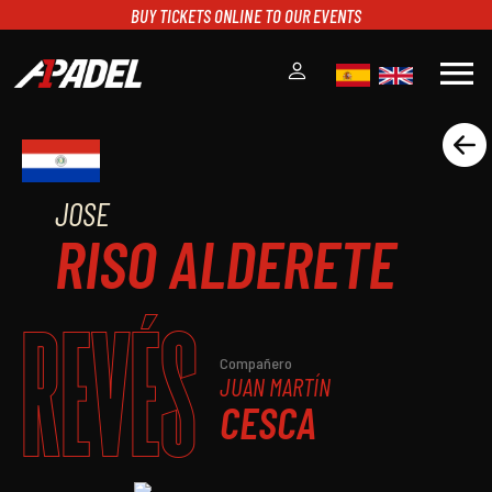
BUY TICKETS ONLINE TO OUR EVENTS
menu
A1PADEL
RANKING
JOSE
CALENDARIO
RISO ALDERETE
TORNEOS
NOTICIAS
MULTIMEDIA
REVÉS
SCOREBOARD
STREAMING
Compañero
JUAN MARTÍN
CESCA