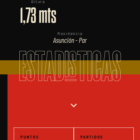
Altura
1,73 mts
Residencia
Asunción - Par
ESTADISTICAS
expand_more
PUNTOS
PARTIDOS