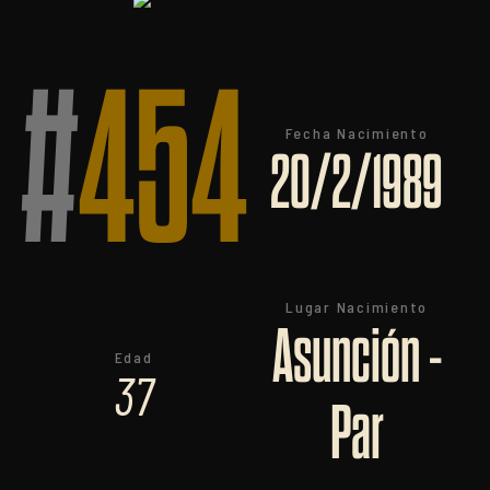
#
454
Fecha Nacimiento
20/2/1989
Lugar Nacimiento
Asunción -
Edad
37
Par