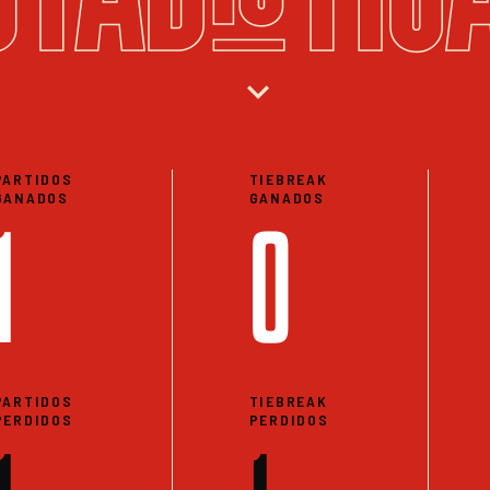
expand_more
PARTIDOS
TIEBREAK
GANADOS
GANADOS
1
0
PARTIDOS
TIEBREAK
PERDIDOS
PERDIDOS