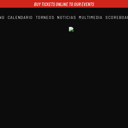
BUY TICKETS ONLINE TO OUR EVENTS
NG
CALENDARIO
TORNEOS
NOTICIAS
MULTIMEDIA
SCOREBOA
A1PADEL
RANKING
CALENDARIO
TORNEOS
NOTICIAS
MULTIMEDIA
SCOREBOARD
STREAMING