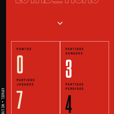
expand_more
PUNTOS
PARTIDOS
GANADOS
0
3
PARTIDOS
JUGADOS
PARTIDOS
PERDIDOS
7
4