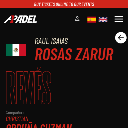
BUY TICKETS ONLINE TO OUR EVENTS
menu
RAUL ISAIAS
A1PADEL
ROSAS ZARUR
RANKING
CALENDARIO
TORNEOS
REVÉS
NOTICIAS
MULTIMEDIA
SCOREBOARD
STREAMING
Compañero
CHRISTIAN
ORDUÑA GUZMAN