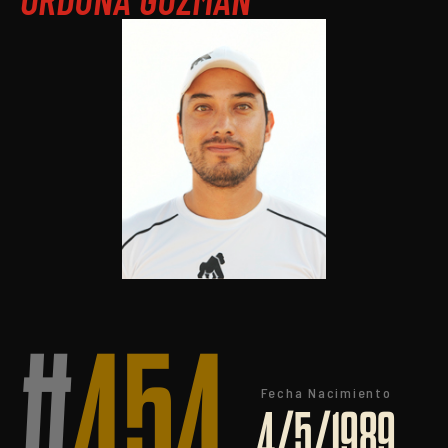
#
454
Fecha Nacimiento
4/5/1989