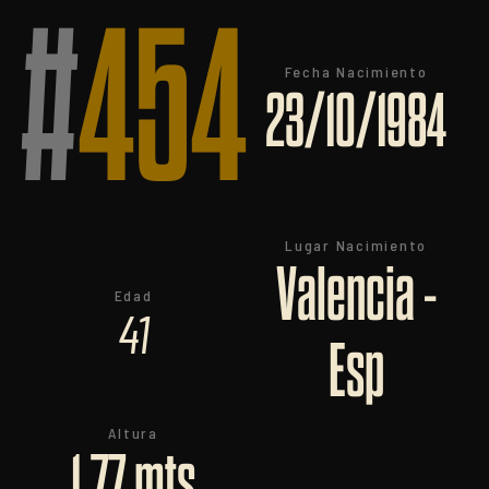
#
454
Fecha Nacimiento
23/10/1984
Lugar Nacimiento
Valencia -
Edad
41
Esp
Altura
1,77 mts