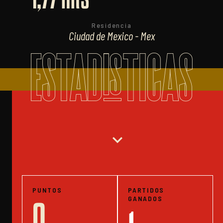
Residencia
Ciudad de Mexico - Mex
ESTADISTICAS
expand_more
PUNTOS
PARTIDOS
GANADOS
0